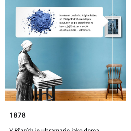
1878
V Břasích je ultramarin jako doma