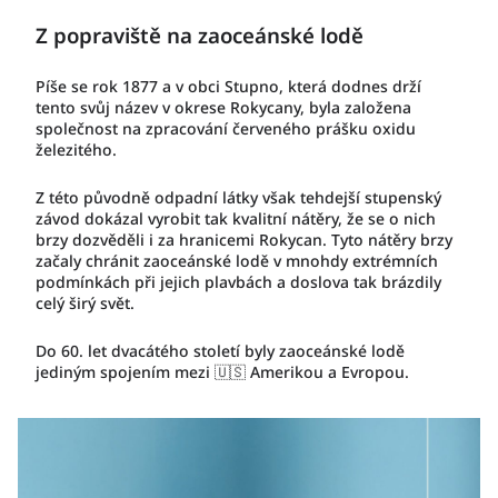
Z popraviště na zaoceánské lodě
Píše se rok 1877 a v obci Stupno, která dodnes drží
tento svůj název v okrese Rokycany, byla založena
společnost na zpracování červeného prášku oxidu
železitého.
Z této původně odpadní látky však tehdejší stupenský
závod dokázal vyrobit tak kvalitní nátěry, že se o nich
brzy dozvěděli i za hranicemi Rokycan. Tyto nátěry brzy
začaly chránit zaoceánské lodě v mnohdy extrémních
podmínkách při jejich plavbách a doslova tak brázdily
celý širý svět.
Do 60. let dvacátého století byly zaoceánské lodě
jediným spojením mezi 🇺🇸 Amerikou a Evropou.