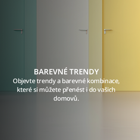
BAREVNÉ TRENDY
Objevte trendy a barevné kombinace,
které si můžete přenést i do vašich
domovů.