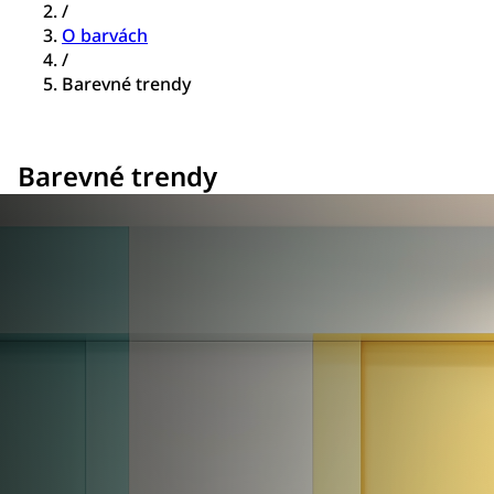
/
O barvách​
/
Barevné trendy
Barevné trendy