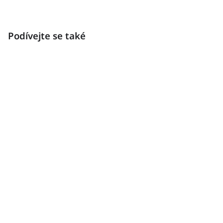
Podívejte se také
Inspirace
Načerpejte inspiraci v naší galerii interiérů a exteriérů.