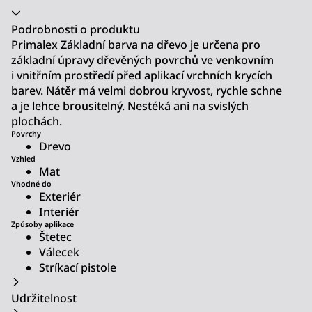
Akordeon se zhroutil
Podrobnosti o produktu
Primalex Základní barva na dřevo je určena pro
základní úpravy dřevěných povrchů ve venkovním
i vnitřním prostředí před aplikací vrchních krycích
barev. Nátěr má velmi dobrou kryvost, rychle schne
a je lehce brousitelný. Nestéká ani na svislých
plochách.
Povrchy
Drevo
Vzhled
Mat
Vhodné do
Exteriér
Interiér
Způsoby aplikace
Štetec
Válecek
Stríkací pistole
Udržitelnost