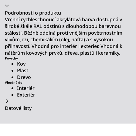
Akordeon se zhroutil
Podrobnosti o produktu
Vrchní rychleschnoucí akrylátová barva dostupná v
široké škále RAL odstínů s dlouhodobou barevnou
stálostí. Běžně odolná proti vnějším povětrnostním
vlivům, rzi, chemikáliím (olej, nafta) a s vysokou
přilnavostí. Vhodná pro interiér i exterier. Vhodná k
nátěrům kovových prvků, dřeva, plastů i keramiky.
Povrchy
Kov
Plast
Drevo
Vhodné do
Interiér
Exteriér
Datové listy