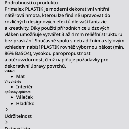
Podrobnosti o produktu
Primalex PLASTIK je moderní dekorativní vnitřní
nátěrová hmota, kterou lze finálně upravovat do
rozličných designových efektů dle vaší fantazie
a kreativity. Díky použití přírodních celulózových
vláken umožňuje vytvářet 3 až 4 mm reliéfní strukturu
bez praskání. Současně spolu s netradičním a stylovým
vzhledem nabízí PLASTIK rovněž výbornou bělost (min.
86% BaSO4), vysokou paropropustnost
a otěruvzdornost, čímž naplňuje požadavky pro
dekorativní úpravy povrchů.
Vzhled
Mat
Vhodné do
Interiér
Způsoby aplikace
Váleček
Hladítko
Udržitelnost
Datové listy