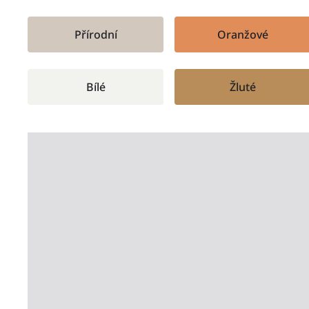
Přírodní
Oranžové
Bílé
Žluté