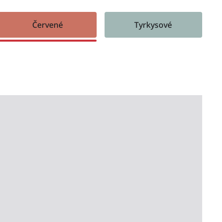
Červené
Tyrkysové
ážná barva, která vnáší do každého prostoru
tu. Červená, jejíž tóny sahají od jemné, světle
novou, se hodí k různým náladám a stylům. Při