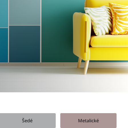
Šedé
Metalické