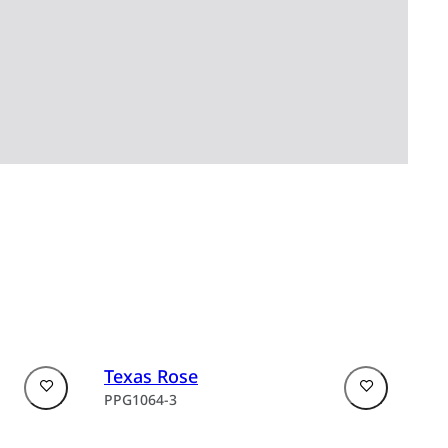
vytváří příjemnou atmosféru, podněcuje
plo a pohodlí.
Texas Rose
PPG1064-3