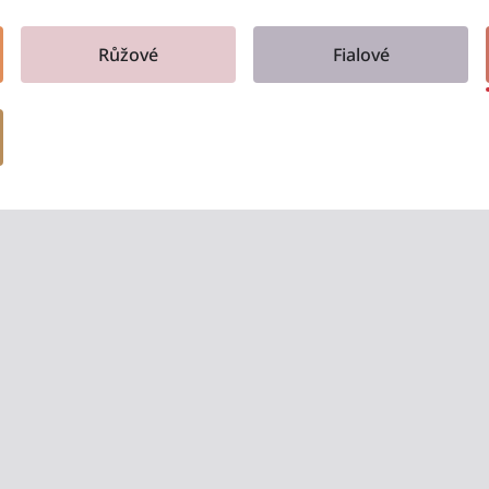
Růžové
Fialové
Červená je teplá, odv
energii, vášeň a vitali
červené až po sytě ví