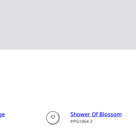
promyšleném použití 
konverzaci, dodává te
ge
Shower Of Blossom
PPG1064-2