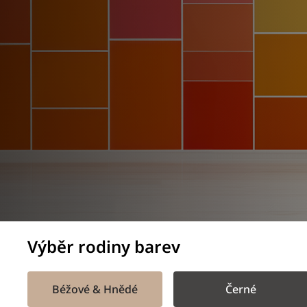
Výběr rodiny barev
Béžové & Hnědé
Černé