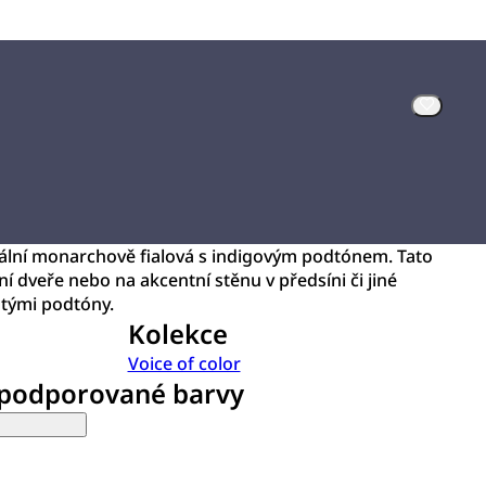
rální monarchově fialová s indigovým podtónem. Tato
ní dveře nebo na akcentní stěnu v předsíni či jiné
latými podtóny.
Kolekce
Voice of color
 podporované barvy