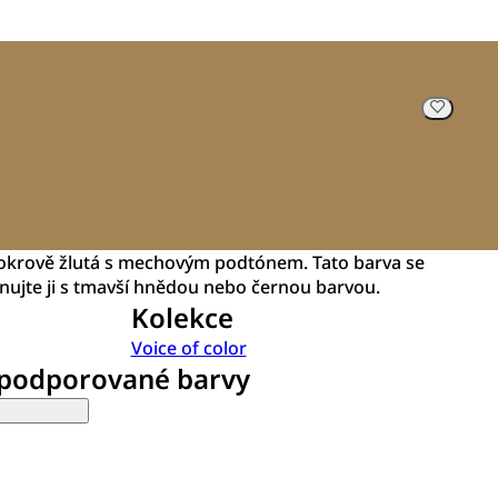
, okrově žlutá s mechovým podtónem. Tato barva se
inujte ji s tmavší hnědou nebo černou barvou.
Kolekce
Voice of color
 podporované barvy