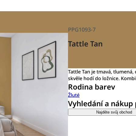
PPG1093-7
Tattle Tan
Tattle Tan je tmavá, tlumená
skvěle hodí do ložnice. Komb
Rodina barev
Žluté
Vyhledání a nákup
Najděte svůj obchod