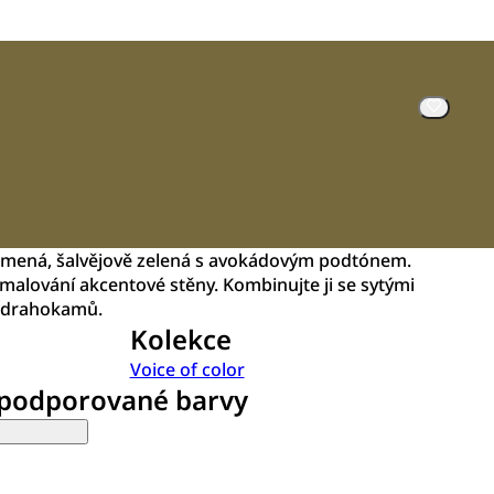
mená, šalvějově zelená s avokádovým podtónem.
ymalování akcentové stěny. Kombinujte ji se sytými
h drahokamů.
Kolekce
Voice of color
 podporované barvy