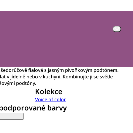
, šedorůžově fialová s jasným pivoňkovým podtónem.
t v jídelně nebo v kuchyni. Kombinujte ji se světle
žovými podtóny.
Kolekce
Voice of color
 podporované barvy