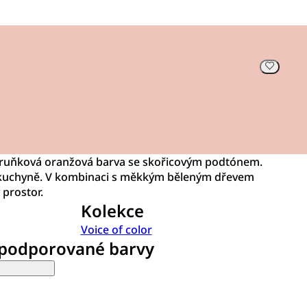
eruňková oranžová barva se skořicovým podtónem.
o kuchyně. V kombinaci s měkkým běleným dřevem
 prostor.
Kolekce
Voice of color
 podporované barvy