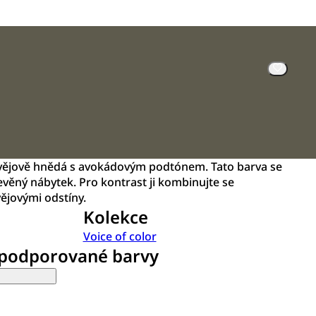
lvějově hnědá s avokádovým podtónem. Tato barva se
věný nábytek. Pro kontrast ji kombinujte se
ějovými odstíny.
Kolekce
Voice of color
 podporované barvy