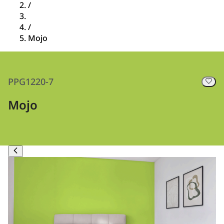
/
/
Mojo
PPG1220-7
Mojo