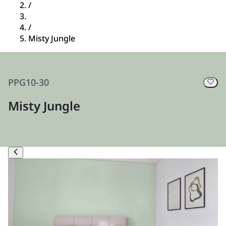
/
/
Misty Jungle
PPG10-30
Misty Jungle