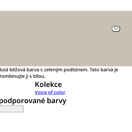
žlutá béžová barva s zeleným podtónem. Tato barva je
ombinujte ji s bílou.
Kolekce
Voice of color
 podporované barvy