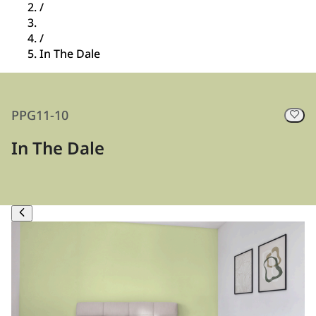
/
/
In The Dale
PPG11-10
In The Dale