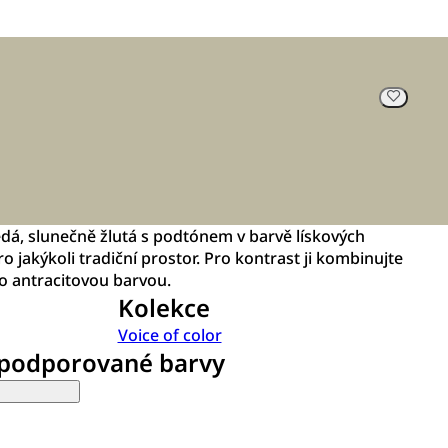
á, slunečně žlutá s podtónem v barvě lískových
ro jakýkoli tradiční prostor. Pro kontrast ji kombinujte
 antracitovou barvou.
Kolekce
Voice of color
 podporované barvy