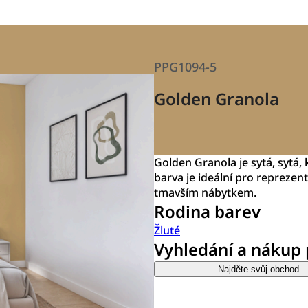
PPG1094-5
Golden Granola
Golden Granola je sytá, sytá
barva je ideální pro reprezent
tmavším nábytkem.
Rodina barev
Žluté
Vyhledání a nákup
Najděte svůj obchod