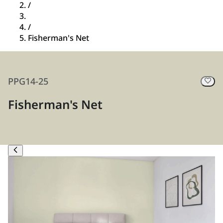
/
/
Fisherman's Net
PPG14-25
Fisherman's Net