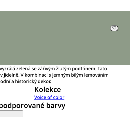
, vyzrálá zelená se zářivým žlutým podtónem. Tato
 v jídelně. V kombinaci s jemným bílým lemováním
odní a historický dekor.
Kolekce
Voice of color
 podporované barvy