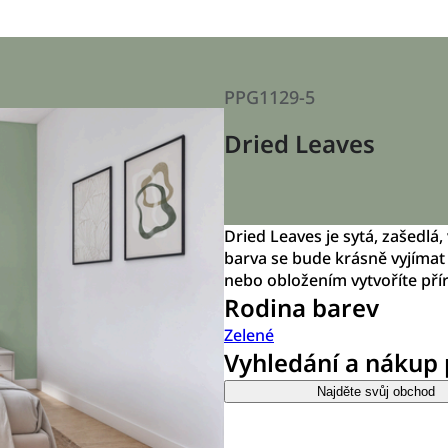
PPG1129-5
Dried Leaves
Dried Leaves je sytá, zašedlá
barva se bude krásně vyjímat
nebo obložením vytvoříte přír
Rodina barev
Zelené
Vyhledání a nákup
Najděte svůj obchod