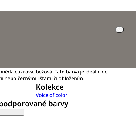
hnědá cukrová, béžová. Tato barva je ideální do
ými nebo černými lištami či obložením.
Kolekce
Voice of color
 podporované barvy