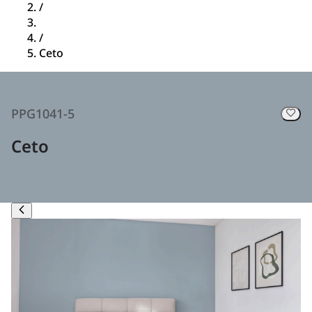
/
/
Ceto
PPG1041-5
Ceto