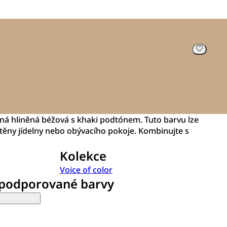
ená hliněná béžová s khaki podtónem. Tuto barvu lze
těny jídelny nebo obývacího pokoje. Kombinujte s
Kolekce
Voice of color
 podporované barvy