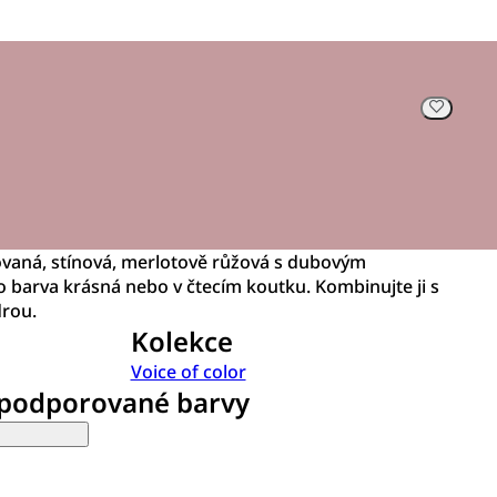
novaná, stínová, merlotově růžová s dubovým
o barva krásná nebo v čtecím koutku. Kombinujte ji s
rou.
Kolekce
Voice of color
 podporované barvy