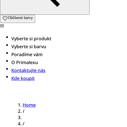
Oblíbené barvy
Vyberte si produkt
Vyberte si barvu
Poradíme vám​
O Primalexu
Kontaktujte nás
Kde koupit
Home
/
/