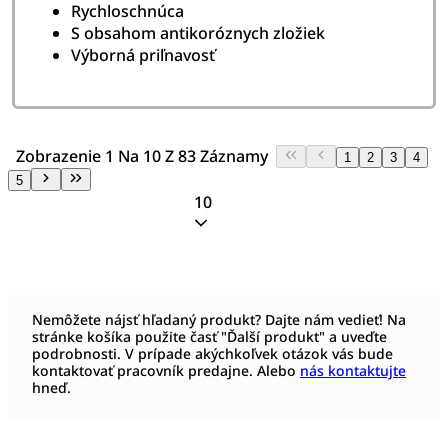
Rychloschnúca
S obsahom antikoróznych zložiek
Výborná priľnavosť
Zobrazenie 1 Na 10 Z 83 Záznamy
1
2
3
4
5
10
Nemôžete nájsť hľadaný produkt? Dajte nám vedieť! Na
stránke košíka použite časť "Ďalší produkt" a uveďte
podrobnosti. V prípade akýchkoľvek otázok vás bude
kontaktovať pracovník predajne. Alebo
nás kontaktujte
hneď.