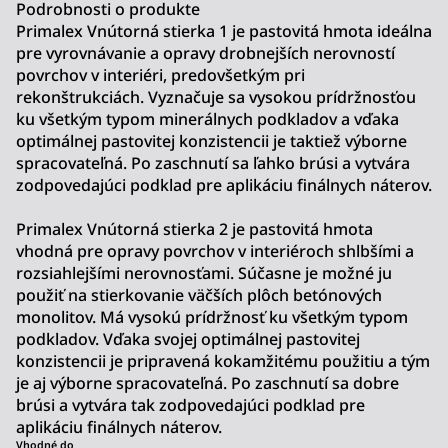
Podrobnosti o produkte
Primalex Vnútorná stierka 1 je pastovitá hmota ideálna
pre vyrovnávanie a opravy drobnejších nerovností
povrchov v interiéri, predovšetkým pri
rekonštrukciách. Vyznačuje sa vysokou prídržnosťou
ku všetkým typom minerálnych podkladov a vďaka
optimálnej pastovitej konzistencii je taktiež výborne
spracovateľná. Po zaschnutí sa ľahko brúsi a vytvára
zodpovedajúci podklad pre aplikáciu finálnych náterov.
Primalex Vnútorná stierka 2 je pastovitá hmota
vhodná pre opravy povrchov v interiéroch shlbšími a
rozsiahlejšími nerovnosťami. Súčasne je možné ju
použiť na stierkovanie väčších plôch betónových
monolitov. Má vysokú prídržnosť ku všetkým typom
podkladov. Vďaka svojej optimálnej pastovitej
konzistencii je pripravená kokamžitému použitiu a tým
je aj výborne spracovateľná. Po zaschnutí sa dobre
brúsi a vytvára tak zodpovedajúci podklad pre
aplikáciu finálnych náterov.
Vhodné do