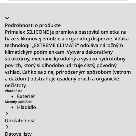
Akordeón sa zrútil
Podrobnosti o produkte
Primalex SILICONE je prémiová pastovitá omietka na
báze silikónovej emulzie a organickej disperzie. Vďaka
technológii „EXTREME CLIMATE“ odoláva náročným
klimatickým podmienkam. Vytvára dekoratívny
štruktúrny, mechanicky odolný a vysoko hydrofóbny
povrch, ktorý si dlhodobo udržuje čistý, pôvodný
vzhľad. Ľahko sa z nej prirodzeným spôsobom (vetrom
a dažďom) odstraňuje usadený prach a organické
nečistoty.
Vhodné do
Exteriér
Metódy aplikácie
Hladidlo
Udržateľnosť
Dátové listy