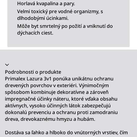
Horlavá kvapalina a pary.
Velmi toxický pre vodné organizmy, s
dlhodobými úcinkami.
Môže byt smrtelný po požití a vniknutí do
dýchacích ciest.
Akordeón sa zrútil
Podrobnosti o produkte
Primalex Lazura 3v1 ponúka unikátnu ochranu
drevených povrchov v exteriéri. Výnimočným
spôsobom kombinuje dekoratívne a zároveň
impregnačné účinky náteru, ktoré vďaka obsahu
aktívnych, vysoko účinných látok zabezpečujú
dokonalú prevenciu a ochranu proti zamodraniu
dreva, drevokaznému hmyzu a hubám.
Dostáva sa ľahko a hlboko do vnútorných vrstiev, čím