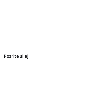
How to fight rust?
Pozrite si aj