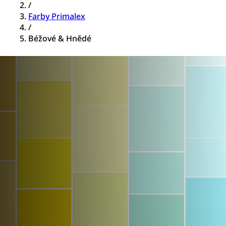
/
Farby Primalex
/
Béžové & Hnědé