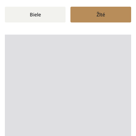
Biele
Žlté
Béžové farby sú neuveriteľne
univerzálne a hodia sa do širokej škály
štýlov a priestorov. Neutrálny tón
béžovej ponúka nekonečné možnosti a
dá sa ľahko kombinovať s rôznymi
farebnými schémami a dekoráciami,
takže je ideálnou voľbou na vytvorenie
súdržnej a príjemnej atmosféry.