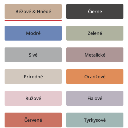
Béžové & Hnědé
Čierne
Modré
Zelené
Sivé
Metalické
Prírodné
Oranžové
Ružové
Fialové
Červené
Tyrkysové