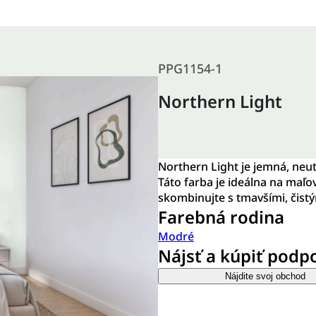
PPG1154-1
Northern Light
Northern Light je jemná, ne
Táto farba je ideálna na maľo
skombinujte s tmavšími, čist
Farebná rodina
Modré
Nájsť a kúpiť podp
Nájdite svoj obchod