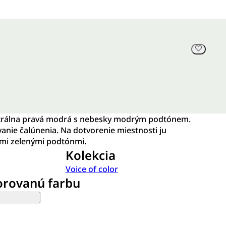
utrálna pravá modrá s nebesky modrým podtónem.
vanie čalúnenia. Na dotvorenie miestnosti ju
ými zelenými podtónmi.
Kolekcia
Voice of color
orovanú farbu