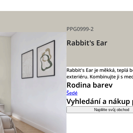
PPG0999-2
Rabbit's Ear
Rabbit's Ear je měkká, teplá b
exteriéru. Kombinujte ji s 
Rodina barev
Šedé
Vyhledání a nákup
Najděte svůj obchod