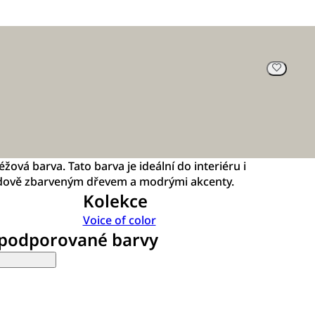
éžová barva. Tato barva je ideální do interiéru i
medově zbarveným dřevem a modrými akcenty.
Kolekce
Voice of color
 podporované barvy